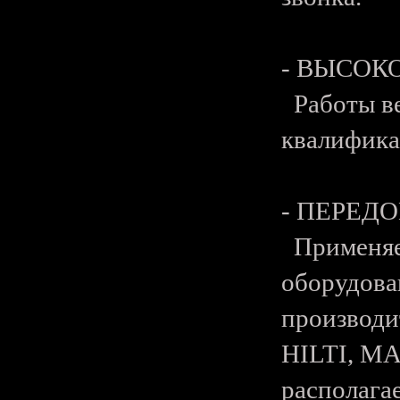
- ВЫСОК
Работы ве
квалифика
- ПЕРЕД
Применяет
оборудова
производи
HILTI, M
располага