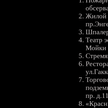
Пожарн
обсерва
Жилой 
пр.Энг
Шпалер
Театр э
Мойки 
Стремя
Рестор
ул.Гакк
Торгов
подзем
пр. д.1
«Красн