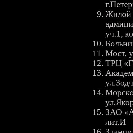
г.Пете
Жилой 
админи
уч.1, к
Больни
Мост, 
ТРЦ «Га
Академ
ул.Зодч
Морско
ул.Якор
ЗАО «А
лит.И
Здание,