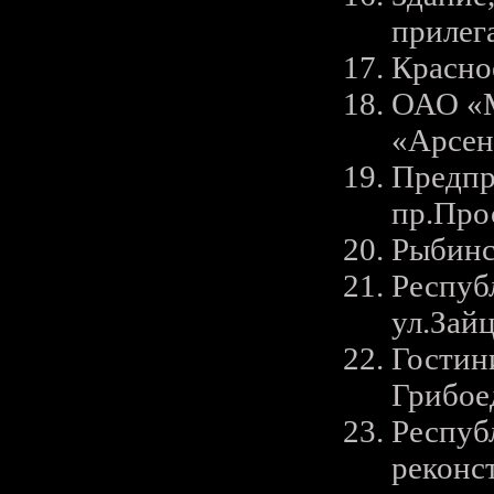
прилег
Красно
ОАО «М
«Арсен
Предпр
пр.Про
Рыбинс
Республ
ул.Зайц
Гостини
Грибое
Респуб
реконс