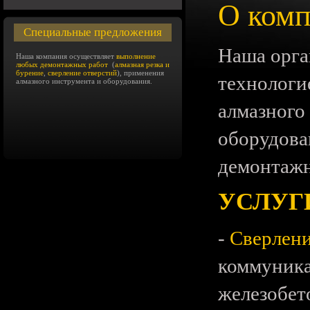
О ком
Специальные предложения
Наша орга
Наша компания осуществляет
выполнение
любых демонтажных работ
(
алмазная резка и
бурение
,
сверление отверстий
), применения
технологи
алмазного инструмента и оборудования.
алмазного
оборудова
демонтажн
УСЛУГ
-
Сверлени
коммуника
железобето