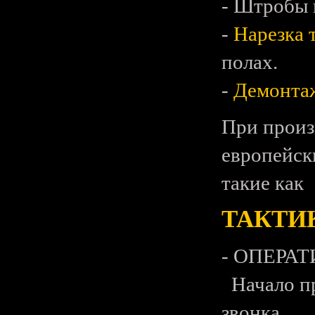
- Штробы 
-
Нарезка 
полах.
-
Демонта
При произ
европейск
такие как
ТАКТИ
- ОПЕРА
Начало пр
звонка.