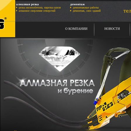
алмазная резка
демонтаж
резка железобетона, нарезка швов
демонтажные работы
тел
алмазное сверление отверстий
демонтаж, снос зданий
О КОМПАНИИ
НОВОСТИ