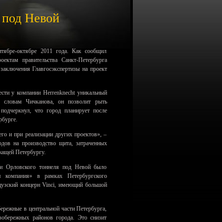
 под Невой
нтябре-октябре 2011 года. Как сообщил
оектам правительства Санкт-Петербурга
заключения Главгосэкспертизы на проект
ести у компании Herrenknecht уникальный
 словам Чичканова, он позволит рыть
 подчеркнул, что город планирует после
рбурге.
его и при реализации других проектов», –
одов на производство щита, затраченных
жащей Петербургу.
ции Орловского тоннеля под Невой было
я компания» в рамках Петербургского
цузский концерн Vinci, имеющий большой
режные в центральной части Петербурга,
вобережных районов города. Это снизит