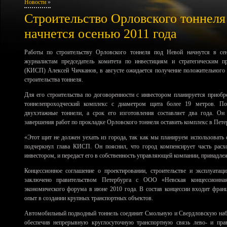
Новости
»
Строительство Орловского тоннеля
начнется осенью 2011 года
Работы по строительству Орловского тоннеля под Невой начнутся в се
журналистам председатель комитета по инвестициям и стратегическим пр
(КИСП) Алексей Чичканов, в августе ожидается получение положительного 
строительства тоннеля.
Для его строительства по договоренности с инвестором планируется приобр
тоннелепроходческий комплекс с диаметром щита более 19 метров. По
двухэтажные тоннели, а срок его изготовления составляет два года. Он
завершения работ по прокладке Орловского тоннеля оставить комплекс в Пете
«Этот щит не должен уехать из города, так как мы планируем использовать 
подчеркнул глава КИСП. Он пояснил, что город компенсирует часть расх
инвестором, и передаст его в собственность управляющей компании, принадле
Концессионное соглашение о проектировании, строительстве и эксплуата
заключено правительством Петербурга с ООО «Невская концессионна
экономического форума в июне 2010 года. В состав концессии входит фран
опыт в создании крупных транспортных объектов.
Автомобильный подводный тоннель соединит Смольную и Свердловскую набе
обеспечив непрерывную круглосуточную транспортную связь лево- и пра