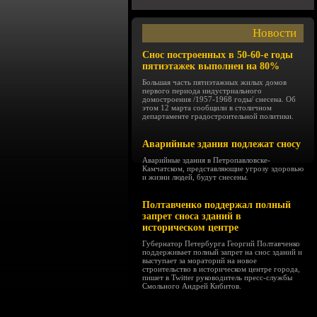
Новости
Снос построенных в 50-60-е годы
пятиэтажек выполнен на 80%
Большая часть пятиэтажных жилых домов
первого периода индустриального
домостроения /1957-1968 годы/ снесена. Об
этом 12 марта сообщили в столичном
департаменте градостроительной политики.
Аварийные здания подлежат сносу
Аварийные здания в Петропавловске-
Камчатском, представляющие угрозу здоровью
и жизни людей, будут снесены.
Полтавченко поддержал полный
запрет сноса зданий в
историческом центре
Губернатор Петербурга Георгий Полтавченко
поддерживает полный запрет на снос зданий и
выступает за мораторий на новое
строительство в историческом центре города,
пишет в Twitter руководитель пресс-службы
Смольного Андрей Кибитов.