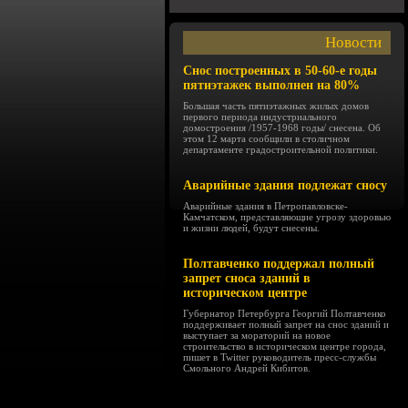
Новости
Снос построенных в 50-60-е годы
пятиэтажек выполнен на 80%
Большая часть пятиэтажных жилых домов
первого периода индустриального
домостроения /1957-1968 годы/ снесена. Об
этом 12 марта сообщили в столичном
департаменте градостроительной политики.
Аварийные здания подлежат сносу
Аварийные здания в Петропавловске-
Камчатском, представляющие угрозу здоровью
и жизни людей, будут снесены.
Полтавченко поддержал полный
запрет сноса зданий в
историческом центре
Губернатор Петербурга Георгий Полтавченко
поддерживает полный запрет на снос зданий и
выступает за мораторий на новое
строительство в историческом центре города,
пишет в Twitter руководитель пресс-службы
Смольного Андрей Кибитов.