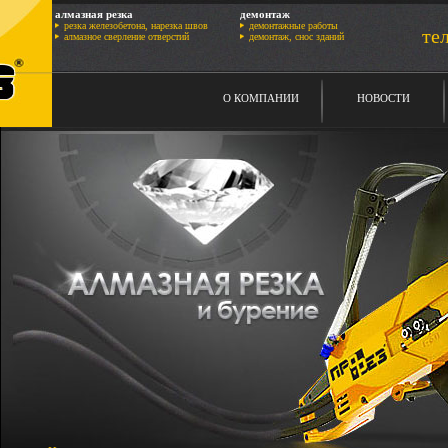
алмазная резка
демонтаж
резка железобетона, нарезка швов
демонтажные работы
тел
алмазное сверление отверстий
демонтаж, снос зданий
О КОМПАНИИ
НОВОСТИ