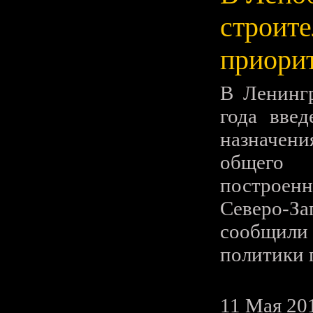
строите
приори
В Ленингр
года вве
назначен
общего 
построенн
Северо-За
сообщили
политики 
11 Мая 20