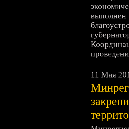
экономич
выполн
благоустр
губернато
Координа
проведени
11 Мая 20
Минрег
закрепи
террит
Минрегио