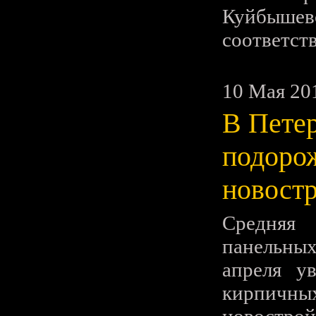
Куйбыш
соответст
10 Мая 20
В Пете
подоро
новост
Средняя
панельных
апреля у
кирпич