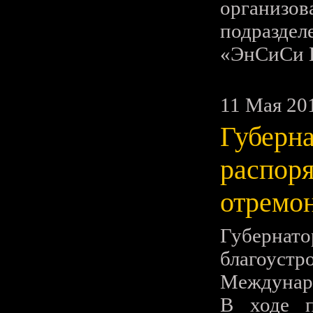
организо
подраздел
«ЭнСиСи 
11 Мая 20
Губерна
распоря
отремо
Губерна
благоуст
Междунар
В ходе 