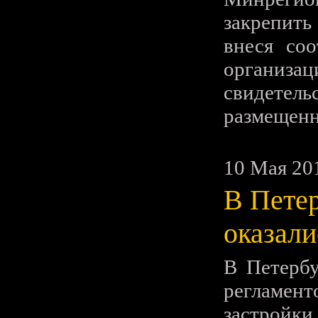
закрепить
внеся со
организ
свидете
размещенн
10 Мая 20
В Петер
оказали
В Петербу
регламен
застройки