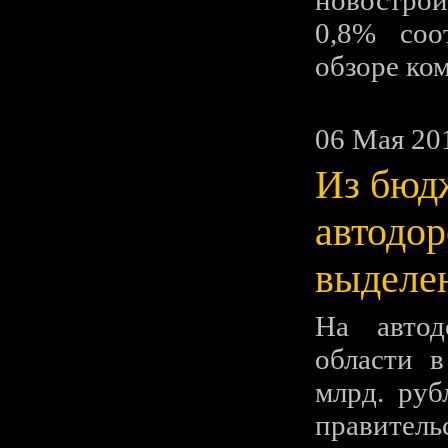
новострой
0,8% соо
обзоре ко
06 Мая 20
Из бюд
автодор
выделен
На автод
области в
млрд. руб
правитель