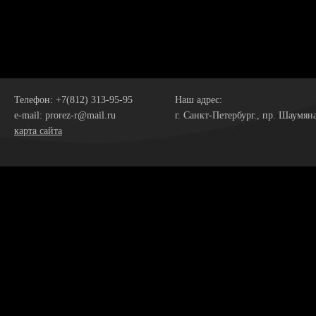
Телефон: +7(812) 313-95-95
Наш адрес:
e-mail: prorez-r@mail.ru
г. Санкт-Петербург., пр. Шаумяна,
карта сайта