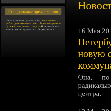
Новос
Специальные предложения
Наша компания осуществляет
выполнение
любых демонтажных работ
(
алмазная резка и
бурение
,
сверление отверстий
), применения
16 Мая 20
алмазного инструмента и оборудования.
Петербу
новую с
коммун
Она, по
радикаль
центра.